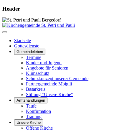
Header
Startseite
Gottesdienste
Gemeindeleben
Termine
Kinder und Jugend
Angebote für Senioren
Klimaschutz
Schutzkonzept unserer Gemeinde
Partnergemeinde Mbigili
Basarkreis
Stiftung "Unsere Kirche"
Amtshandlungen
Taufe
Konfirmation
Trauung
Unsere Kirche
Offene Kirche