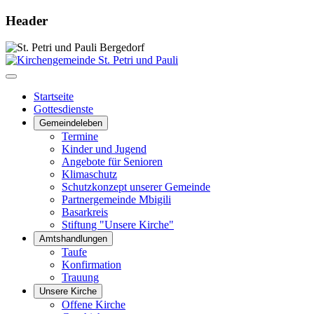
Header
Startseite
Gottesdienste
Gemeindeleben
Termine
Kinder und Jugend
Angebote für Senioren
Klimaschutz
Schutzkonzept unserer Gemeinde
Partnergemeinde Mbigili
Basarkreis
Stiftung "Unsere Kirche"
Amtshandlungen
Taufe
Konfirmation
Trauung
Unsere Kirche
Offene Kirche