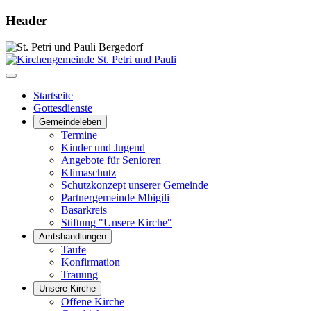
Header
Startseite
Gottesdienste
Gemeindeleben
Termine
Kinder und Jugend
Angebote für Senioren
Klimaschutz
Schutzkonzept unserer Gemeinde
Partnergemeinde Mbigili
Basarkreis
Stiftung "Unsere Kirche"
Amtshandlungen
Taufe
Konfirmation
Trauung
Unsere Kirche
Offene Kirche