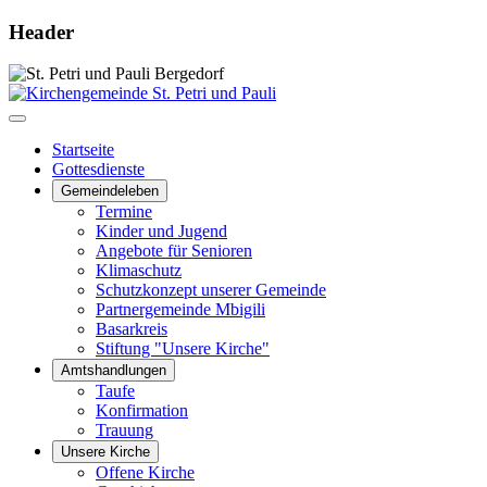
Header
Startseite
Gottesdienste
Gemeindeleben
Termine
Kinder und Jugend
Angebote für Senioren
Klimaschutz
Schutzkonzept unserer Gemeinde
Partnergemeinde Mbigili
Basarkreis
Stiftung "Unsere Kirche"
Amtshandlungen
Taufe
Konfirmation
Trauung
Unsere Kirche
Offene Kirche