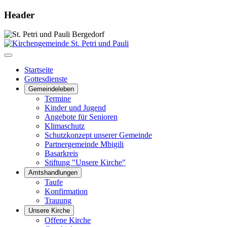
Header
Startseite
Gottesdienste
Gemeindeleben
Termine
Kinder und Jugend
Angebote für Senioren
Klimaschutz
Schutzkonzept unserer Gemeinde
Partnergemeinde Mbigili
Basarkreis
Stiftung "Unsere Kirche"
Amtshandlungen
Taufe
Konfirmation
Trauung
Unsere Kirche
Offene Kirche