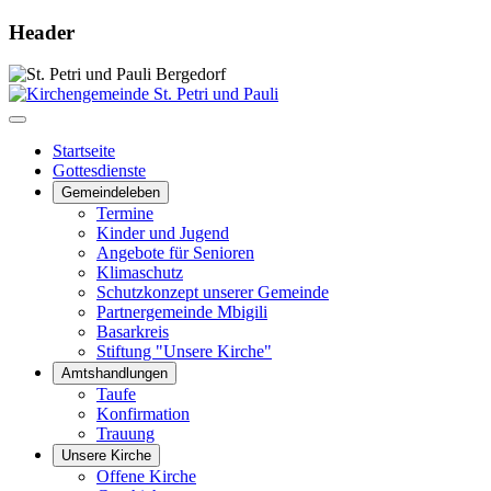
Header
Startseite
Gottesdienste
Gemeindeleben
Termine
Kinder und Jugend
Angebote für Senioren
Klimaschutz
Schutzkonzept unserer Gemeinde
Partnergemeinde Mbigili
Basarkreis
Stiftung "Unsere Kirche"
Amtshandlungen
Taufe
Konfirmation
Trauung
Unsere Kirche
Offene Kirche