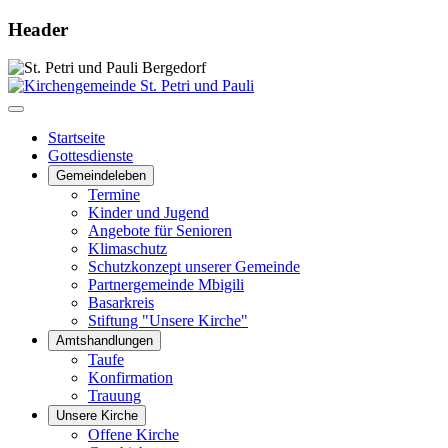
Header
Startseite
Gottesdienste
Gemeindeleben
Termine
Kinder und Jugend
Angebote für Senioren
Klimaschutz
Schutzkonzept unserer Gemeinde
Partnergemeinde Mbigili
Basarkreis
Stiftung "Unsere Kirche"
Amtshandlungen
Taufe
Konfirmation
Trauung
Unsere Kirche
Offene Kirche