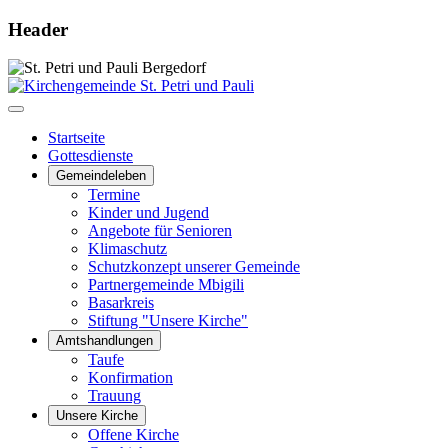
Header
Startseite
Gottesdienste
Gemeindeleben
Termine
Kinder und Jugend
Angebote für Senioren
Klimaschutz
Schutzkonzept unserer Gemeinde
Partnergemeinde Mbigili
Basarkreis
Stiftung "Unsere Kirche"
Amtshandlungen
Taufe
Konfirmation
Trauung
Unsere Kirche
Offene Kirche