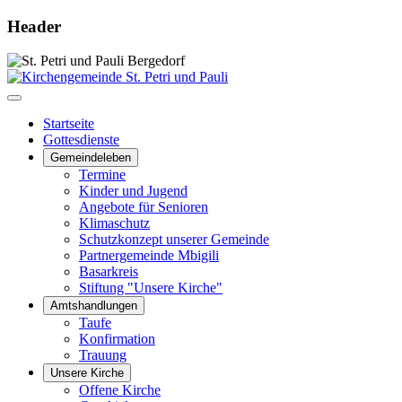
Header
Startseite
Gottesdienste
Gemeindeleben
Termine
Kinder und Jugend
Angebote für Senioren
Klimaschutz
Schutzkonzept unserer Gemeinde
Partnergemeinde Mbigili
Basarkreis
Stiftung "Unsere Kirche"
Amtshandlungen
Taufe
Konfirmation
Trauung
Unsere Kirche
Offene Kirche