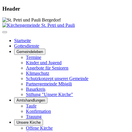
Header
Startseite
Gottesdienste
Gemeindeleben
Termine
Kinder und Jugend
Angebote für Senioren
Klimaschutz
Schutzkonzept unserer Gemeinde
Partnergemeinde Mbigili
Basarkreis
Stiftung "Unsere Kirche"
Amtshandlungen
Taufe
Konfirmation
Trauung
Unsere Kirche
Offene Kirche