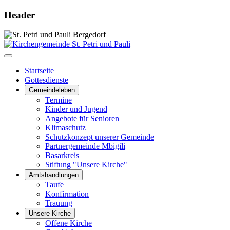
Header
Startseite
Gottesdienste
Gemeindeleben
Termine
Kinder und Jugend
Angebote für Senioren
Klimaschutz
Schutzkonzept unserer Gemeinde
Partnergemeinde Mbigili
Basarkreis
Stiftung "Unsere Kirche"
Amtshandlungen
Taufe
Konfirmation
Trauung
Unsere Kirche
Offene Kirche