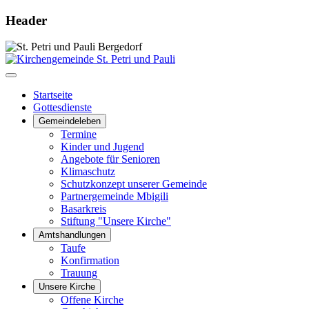
Header
Startseite
Gottesdienste
Gemeindeleben
Termine
Kinder und Jugend
Angebote für Senioren
Klimaschutz
Schutzkonzept unserer Gemeinde
Partnergemeinde Mbigili
Basarkreis
Stiftung "Unsere Kirche"
Amtshandlungen
Taufe
Konfirmation
Trauung
Unsere Kirche
Offene Kirche