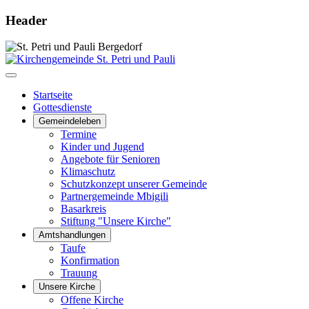
Header
Startseite
Gottesdienste
Gemeindeleben
Termine
Kinder und Jugend
Angebote für Senioren
Klimaschutz
Schutzkonzept unserer Gemeinde
Partnergemeinde Mbigili
Basarkreis
Stiftung "Unsere Kirche"
Amtshandlungen
Taufe
Konfirmation
Trauung
Unsere Kirche
Offene Kirche