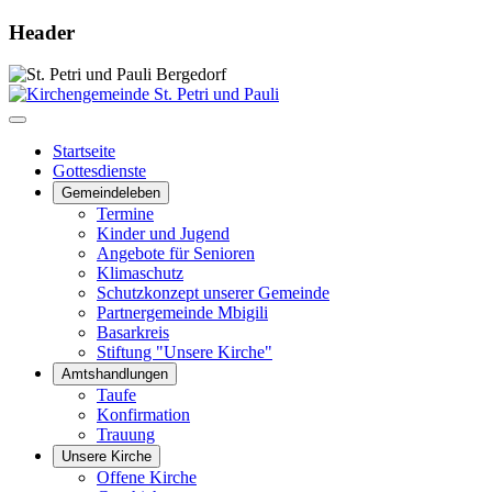
Header
Startseite
Gottesdienste
Gemeindeleben
Termine
Kinder und Jugend
Angebote für Senioren
Klimaschutz
Schutzkonzept unserer Gemeinde
Partnergemeinde Mbigili
Basarkreis
Stiftung "Unsere Kirche"
Amtshandlungen
Taufe
Konfirmation
Trauung
Unsere Kirche
Offene Kirche