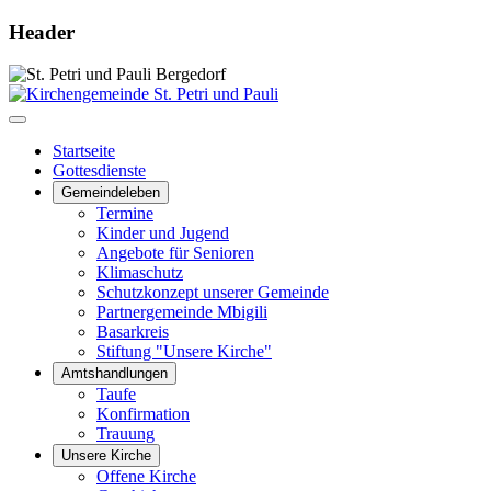
Header
Startseite
Gottesdienste
Gemeindeleben
Termine
Kinder und Jugend
Angebote für Senioren
Klimaschutz
Schutzkonzept unserer Gemeinde
Partnergemeinde Mbigili
Basarkreis
Stiftung "Unsere Kirche"
Amtshandlungen
Taufe
Konfirmation
Trauung
Unsere Kirche
Offene Kirche