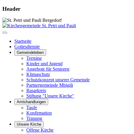
Header
Startseite
Gottesdienste
Gemeindeleben
Termine
Kinder und Jugend
Angebote für Senioren
Klimaschutz
Schutzkonzept unserer Gemeinde
Partnergemeinde Mbigili
Basarkreis
Stiftung "Unsere Kirche"
Amtshandlungen
Taufe
Konfirmation
Trauung
Unsere Kirche
Offene Kirche