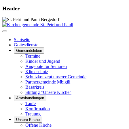
Header
Startseite
Gottesdienste
Gemeindeleben
Termine
Kinder und Jugend
Angebote für Senioren
Klimaschutz
Schutzkonzept unserer Gemeinde
Partnergemeinde Mbigili
Basarkreis
Stiftung "Unsere Kirche"
Amtshandlungen
Taufe
Konfirmation
Trauung
Unsere Kirche
Offene Kirche