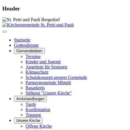
Header
Startseite
Gottesdienste
Gemeindeleben
Termine
Kinder und Jugend
Angebote für Senioren
Klimaschutz
Schutzkonzept unserer Gemeinde
Partnergemeinde Mbigili
Basarkreis
Stiftung "Unsere Kirche"
Amtshandlungen
Taufe
Konfirmation
Trauung
Unsere Kirche
Offene Kirche