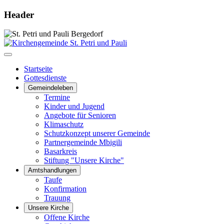
Header
Startseite
Gottesdienste
Gemeindeleben
Termine
Kinder und Jugend
Angebote für Senioren
Klimaschutz
Schutzkonzept unserer Gemeinde
Partnergemeinde Mbigili
Basarkreis
Stiftung "Unsere Kirche"
Amtshandlungen
Taufe
Konfirmation
Trauung
Unsere Kirche
Offene Kirche