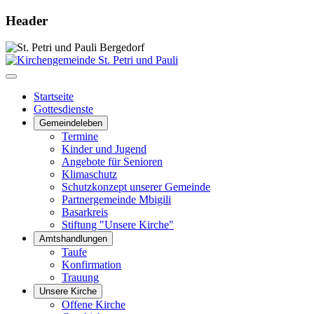
Header
Startseite
Gottesdienste
Gemeindeleben
Termine
Kinder und Jugend
Angebote für Senioren
Klimaschutz
Schutzkonzept unserer Gemeinde
Partnergemeinde Mbigili
Basarkreis
Stiftung "Unsere Kirche"
Amtshandlungen
Taufe
Konfirmation
Trauung
Unsere Kirche
Offene Kirche