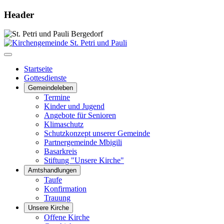
Header
Startseite
Gottesdienste
Gemeindeleben
Termine
Kinder und Jugend
Angebote für Senioren
Klimaschutz
Schutzkonzept unserer Gemeinde
Partnergemeinde Mbigili
Basarkreis
Stiftung "Unsere Kirche"
Amtshandlungen
Taufe
Konfirmation
Trauung
Unsere Kirche
Offene Kirche