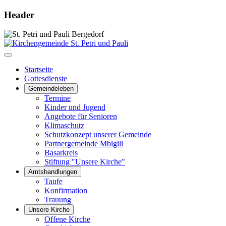
Header
Startseite
Gottesdienste
Gemeindeleben
Termine
Kinder und Jugend
Angebote für Senioren
Klimaschutz
Schutzkonzept unserer Gemeinde
Partnergemeinde Mbigili
Basarkreis
Stiftung "Unsere Kirche"
Amtshandlungen
Taufe
Konfirmation
Trauung
Unsere Kirche
Offene Kirche