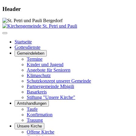
Header
Startseite
Gottesdienste
Gemeindeleben
Termine
Kinder und Jugend
Angebote für Senioren
Klimaschutz
Schutzkonzept unserer Gemeinde
Partnergemeinde Mbigili
Basarkreis
Stiftung "Unsere Kirche"
Amtshandlungen
Taufe
Konfirmation
Trauung
Unsere Kirche
Offene Kirche