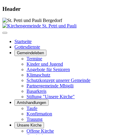
Header
Startseite
Gottesdienste
Gemeindeleben
Termine
Kinder und Jugend
Angebote für Senioren
Klimaschutz
Schutzkonzept unserer Gemeinde
Partnergemeinde Mbigili
Basarkreis
Stiftung "Unsere Kirche"
Amtshandlungen
Taufe
Konfirmation
Trauung
Unsere Kirche
Offene Kirche