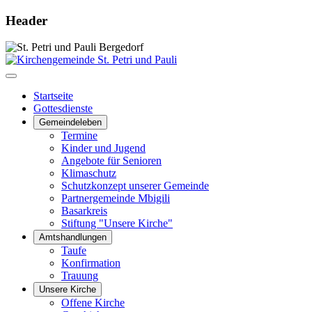
Header
Startseite
Gottesdienste
Gemeindeleben
Termine
Kinder und Jugend
Angebote für Senioren
Klimaschutz
Schutzkonzept unserer Gemeinde
Partnergemeinde Mbigili
Basarkreis
Stiftung "Unsere Kirche"
Amtshandlungen
Taufe
Konfirmation
Trauung
Unsere Kirche
Offene Kirche