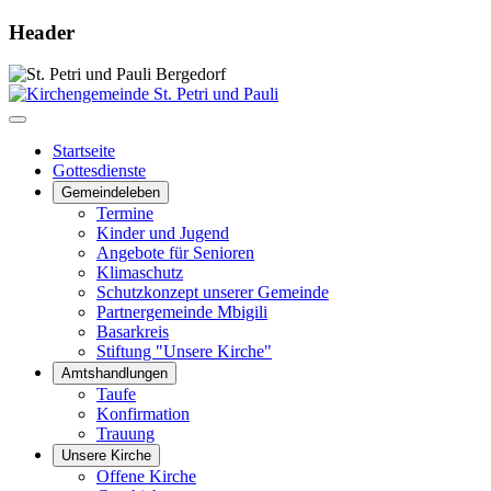
Header
Startseite
Gottesdienste
Gemeindeleben
Termine
Kinder und Jugend
Angebote für Senioren
Klimaschutz
Schutzkonzept unserer Gemeinde
Partnergemeinde Mbigili
Basarkreis
Stiftung "Unsere Kirche"
Amtshandlungen
Taufe
Konfirmation
Trauung
Unsere Kirche
Offene Kirche