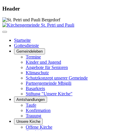
Header
Startseite
Gottesdienste
Gemeindeleben
Termine
Kinder und Jugend
Angebote für Senioren
Klimaschutz
Schutzkonzept unserer Gemeinde
Partnergemeinde Mbigili
Basarkreis
Stiftung "Unsere Kirche"
Amtshandlungen
Taufe
Konfirmation
Trauung
Unsere Kirche
Offene Kirche